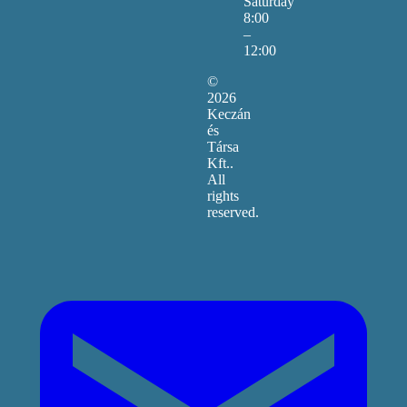
Saturday
8:00
–
12:00
©
2026
Keczán
és
Társa
Kft..
All
rights
reserved.