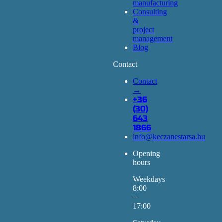
manufacturing
Consulting
&
project
management
Blog
Contact
Contact
→
+36
(30)
643
1866
info@keczanestarsa.hu
Opening
hours
Weekdays
8:00
–
17:00