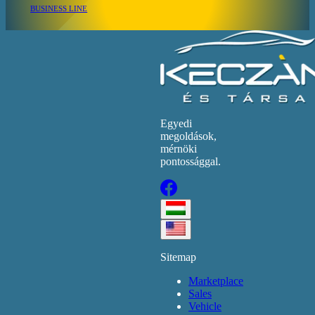
BUSINESS LINE
Egyedi
megoldások,
mérnöki
pontossággal.
Sitemap
Marketplace
Sales
Vehicle