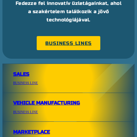
Fedezze fel innovatív üzletágainkat, ahol
a szakértelem találkozik a jövő
technológiájával.
BUSINESS LINES
SALES
BUSINESS LINE
VEHICLE MANUFACTURING
BUSINESS LINE
MARKETPLACE