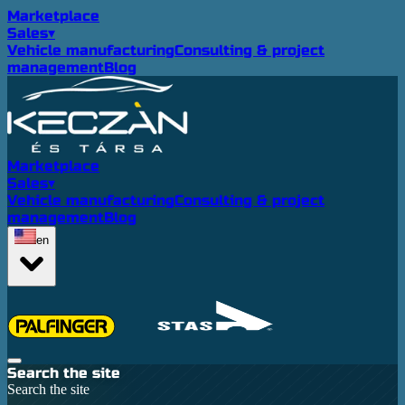
Marketplace
Sales
▾
Vehicle manufacturing
Consulting & project
management
Blog
Marketplace
Sales
▾
Vehicle manufacturing
Consulting & project
management
Blog
en
Search the site
Search the site